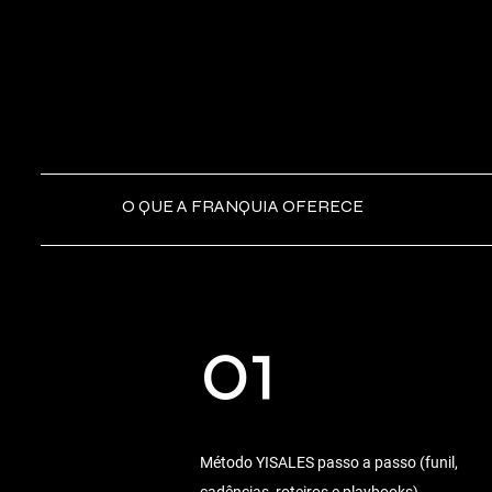
O QUE A FRANQUIA OFERECE
01
Método YISALES passo a passo (funil,
cadências, roteiros e playbooks)