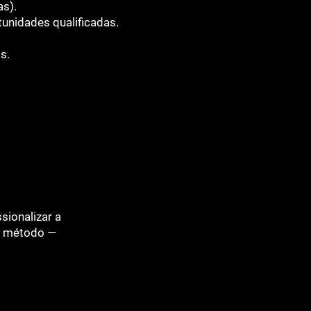
as).
unidades qualificadas.
s.
sionalizar a
om método —