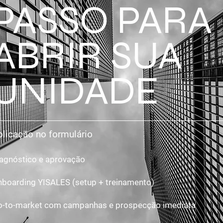
PASSO PARA
ABRIR SUA
UNIDADE
plicação no formulário
agnóstico e aprovação
boarding YISALES (setup + treinamento)
-to-market com campanhas e prospecção imediata