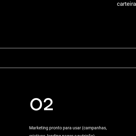
carteir
02
Marketing pronto para usar (campanhas,
criativos, landing pages e nutrição)