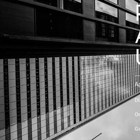
A
Di
On
Go