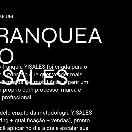
SE UM
RANQUEA
O
ISALES
 franquia YISALES foi criada para o
r autônomo que quer vender mais,
r menos de imobiliárias e gerir um
o próprio com processo, marca e
 profissional
elo enxuto da metodologia YISALES
ing + qualificação + vendas), pronto
cê aplicar no dia a dia e escalar sua