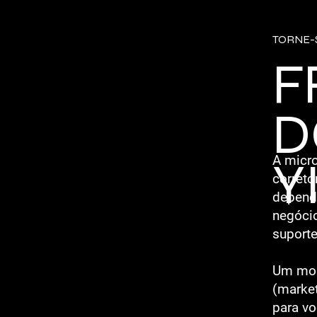
TORNE-
F
D
Y
A micro
correto
depende
negóci
suporte
Um mod
(market
para vo